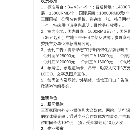
收费标准
1、标准展台：3㎡×3㎡=9㎡；普通标展：14800
展：15800RMB/个；国际展商：18800RMB
三面围板、公司名称楣板、咨询桌一张、椅子两
一个（特殊用电请事先说明，展馆另行收费）。
2、室内空地：国内展商：1600RMB元/㎡；国际展
（36㎡起租）空地不带任何展架及设施，参展商
委托主办单位推荐搭建公司。
3、会刊广告：将帮助您在行业内强化品牌影响力
◇封面￥28000元 ◇封二￥18000元 ◇扉页
◇封底￥26000元 ◇封三￥16000元 ◇彩色
4、参展证、参观证胸卡、吊带，独家人民币6万
LOGO、文字及图片宣传。
5、如需馆内及场馆户外墙体、场馆正门口广告位
敬请咨询组委会。
邀请单位
1、新闻媒体
三百家国内外专业媒体和大众媒体、网站、进行
的媒体曝光率，通过专业合作媒体发布展会广告
传时间长达10个月，预计受众将达到40万人次;
2、专业买家