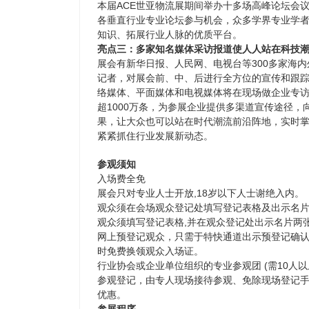
本届ACE世亚物流展期间举办十多场高峰论坛会
各垂直行业专业论坛参与机会，众多学界专业学
知识、拓展行业人脉的优质平台。
亮点三：多家知名媒体采访报道使人人站在科技
展会有新华日报、人民网、电视台等300多家海内
记者，对展会前、中、后进行全方位的宣传和跟踪
络媒体、平面媒体和电视媒体将在现场做企业专
超1000万条，为参展企业提供多渠道宣传途径，
果，让大众也可以站在时代潮流前沿阵地，实时
紧紧抓住行业发展新动态。
参观须知
入场费全免
展会只对专业人士开放,18岁以下人士谢绝入内。
观众须在会场观众登记处填写登记表格及出示名
观众须填写登记表格,并在观众登记处出示名片两
网上预登记观众，只需于特快通道出示预登记确
时免费换领观众入场证。
行业协会或企业单位组织的专业参观团 (需10人以
参观登记，由专人现场接待参观、免除现场登记
优惠。